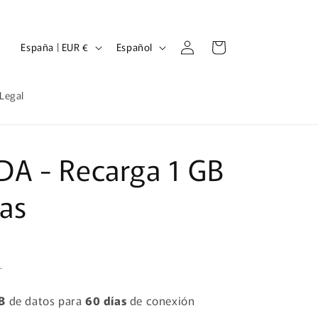
Iniciar
P
I
Carrito
España | EUR €
Español
sesión
a
d
í
i
 Legal
s
o
/
m
r
a
A - Recarga 1 GB
e
ías
g
i
ó
n
.
B
de datos para
60 días
de conexión