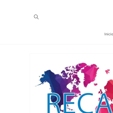
Ir
directamente
al contenido
Inici
Ir
directamente
a la
información
del producto