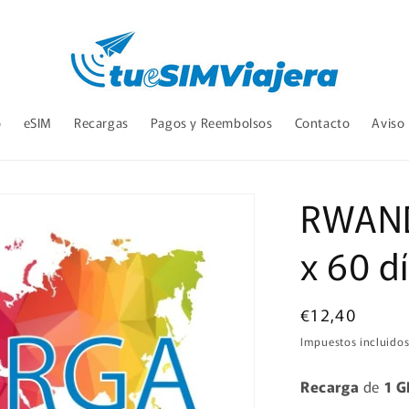
o
eSIM
Recargas
Pagos y Reembolsos
Contacto
Aviso
RWAND
x 60 d
Precio
€12,40
habitual
Impuestos incluidos
Recarga
de
1 G