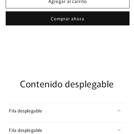
Agregar al carrito
NORTH
NORTH
MACEDONIA
MACEDONIA
-
-
Comprar ahora
eSIM
eSIM
1
1
GB
GB
x
x
60
60
días
días
Contenido desplegable
Fila desplegable
Fila desplegable