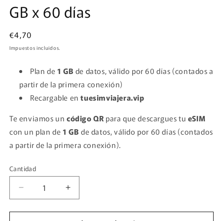
GB x 60 días
en
una
ventana
modal
Precio
€4,70
habitual
Impuestos incluidos.
Plan de
1 GB
de datos, válido por 60 días (contados a
partir de la primera conexión)
Recargable en
tuesimviajera.vip
Te enviamos un
código QR
para que descargues tu
eSIM
con un plan de
1 GB
de datos, válido por 60 días (contados
a partir de la primera conexión).
Cantidad
Cantidad
Reducir
Aumentar
cantidad
cantidad
para
para