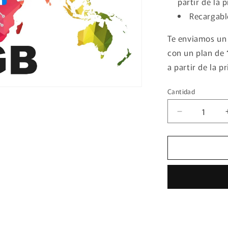
partir de la 
Recargab
Te enviamos u
con un plan de
a partir de la 
Cantidad
Cantidad
Reducir
cantidad
para
MACAO
-
eSIM
1
GB
x
60
días