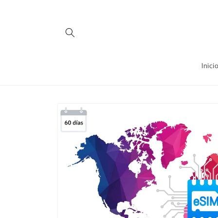
Ir
directamente
al contenido
Inici
Ir
directamente
a la
información
del producto