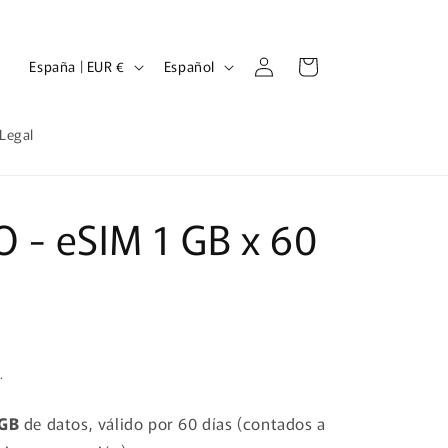
Iniciar
P
I
Carrito
España | EUR €
Español
sesión
a
d
í
i
 Legal
s
o
/
m
r
a
- eSIM 1 GB x 60
e
g
i
ó
n
.
 GB
de datos, válido por 60 días (contados a