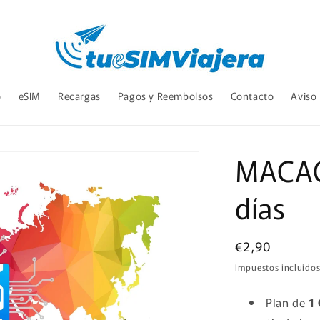
o
eSIM
Recargas
Pagos y Reembolsos
Contacto
Aviso
MACAO 
días
Precio
€2,90
habitual
Impuestos incluidos
Plan de
1