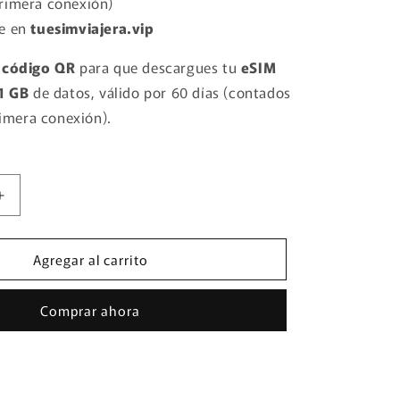
primera conexión)
le en
tuesimviajera.vip
n
código QR
para que descargues tu
eSIM
1 GB
de datos, válido por 60 días (contados
primera conexión).
Aumentar
cantidad
para
Agregar al carrito
MACAO
-
eSIM
Comprar ahora
1
GB
x
60
días