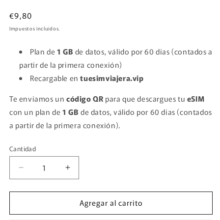
en
una
Precio
€9,80
ventana
habitual
modal
Impuestos incluidos.
Plan de
1 GB
de datos, válido por 60 días (contados a
partir de la primera conexión)
Recargable en
tuesimviajera.vip
Te enviamos un
código QR
para que descargues tu
eSIM
con un plan de
1 GB
de datos, válido por 60 días (contados
a partir de la primera conexión).
Cantidad
Cantidad
Reducir
Aumentar
cantidad
cantidad
para
para
Agregar al carrito
KENYA
KENYA
-
-