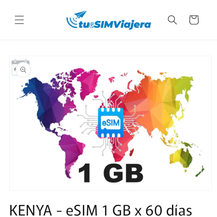
Ir
directamente
Carrito
al contenido
Ir
directamente
a la
información
del producto
Abrir
elemento
KENYA - eSIM 1 GB x 60 días
multimedia
1