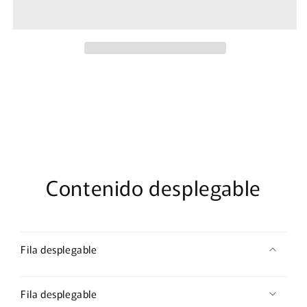
eSIM
eSIM
1
1
GB
GB
x
x
60
60
días
días
Contenido desplegable
Fila desplegable
Fila desplegable