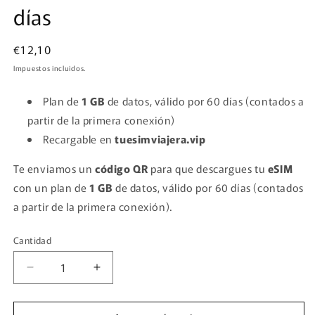
días
en
una
ventana
modal
Precio
€12,10
habitual
Impuestos incluidos.
Plan de
1 GB
de datos, válido por 60 días (contados a
partir de la primera conexión)
Recargable en
tuesimviajera.vip
Te enviamos un
código QR
para que descargues tu
eSIM
con un plan de
1 GB
de datos, válido por 60 días (contados
a partir de la primera conexión).
Cantidad
Cantidad
Reducir
Aumentar
cantidad
cantidad
para
para