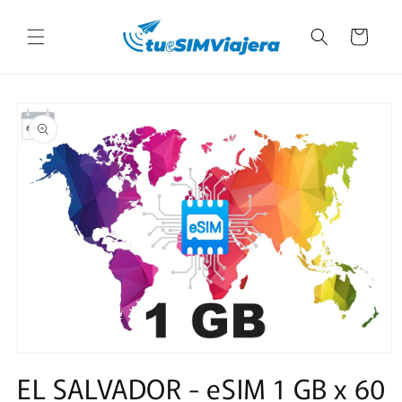
Ir
directamente
Carrito
al contenido
Ir
directamente
a la
información
del producto
Abrir
elemento
EL SALVADOR - eSIM 1 GB x 60
multimedia
1