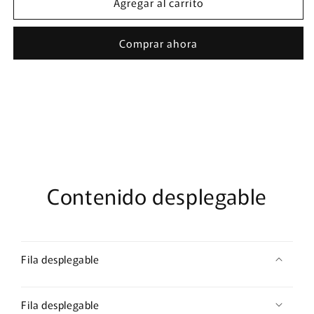
Agregar al carrito
EL
EL
SALVADOR
SALVADOR
-
-
Comprar ahora
eSIM
eSIM
1
1
GB
GB
x
x
60
60
días
días
Contenido desplegable
Fila desplegable
Fila desplegable