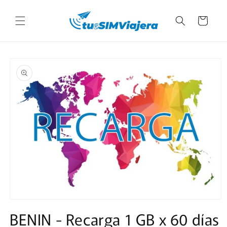
Ir
directamente
Carrito
al contenido
Ir
directamente
a la
información
del producto
Abrir
elemento
BENIN - Recarga 1 GB x 60 días
multimedia
1