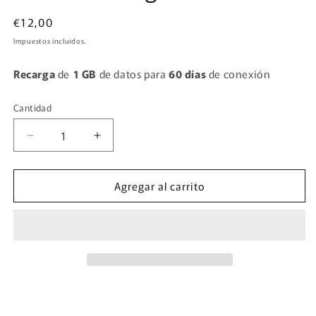
en
una
Precio
€12,00
ventana
habitual
modal
Impuestos incluidos.
Recarga
de
1 GB
de datos para
60 días
de conexión
Cantidad
Cantidad
Reducir
Aumentar
cantidad
cantidad
para
para
Agregar al carrito
BENIN
BENIN
-
-
Recarga
Recarga
1
1
GB
GB
x
x
60
60
días
días